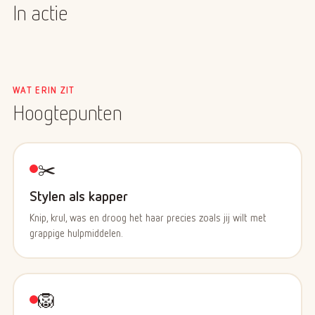
om te winnen.
In actie
WAT ERIN ZIT
Hoogtepunten
✂️
Stylen als kapper
Knip, krul, was en droog het haar precies zoals jij wilt met
grappige hulpmiddelen.
🦁