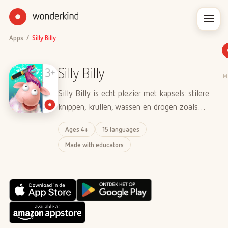
Apps
/
Silly Billy
Silly Billy
M
Silly Billy is echt plezier met kapsels: stileren,
knippen, krullen, wassen en drogen zoals…
Ages 4+
15 languages
Made with educators