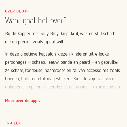
OVER DE APP
Waar gaat het over?
Bij de kapper met Silly Billy: knip, krul, was en stijl schattige
dieren precies zoals jij dat wilt.
In deze creatieve kapsalon kiezen kinderen uit 4 leuke
personages – schaap, leeuw, panda en paard – en gebruiken
ze schaar, tondeuse, haardroger en tal van accessoires zoals
hoeden, brillen en tatoeagestickers. Kies de vrije stijl voor
onbeperkt knip- en stileerplezier, of probeer in korte spellen
het lievelingskapsel van elk dier te raden. Zet de radio aan
⌄
Meer over de app
voor grappige danspasjes en maak een foto van je creatie
om te delen met familie en vrienden. Let op: de app bevat
optionele in-app-aankopen, maar zonder pop-ups of betalen
TRAILER