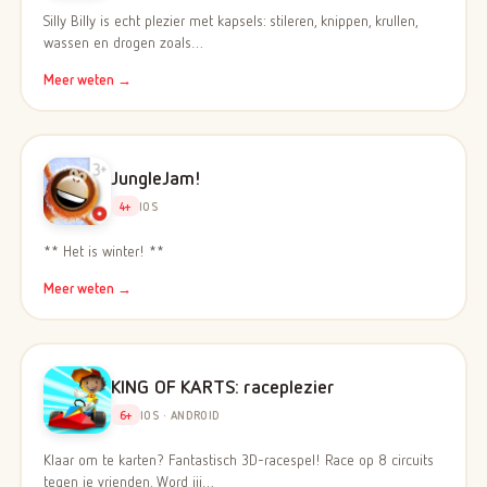
Silly Billy is echt plezier met kapsels: stileren, knippen, krullen,
wassen en drogen zoals…
Meer weten →
JungleJam!
4+
IOS
** Het is winter! **
Meer weten →
KING OF KARTS: raceplezier
6+
IOS · ANDROID
Klaar om te karten? Fantastisch 3D-racespel! Race op 8 circuits
tegen je vrienden. Word jij…