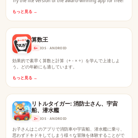
Try the lite version of the award-winning app for free!
もっと見る →
算数王
6+
IOS · ANDROID
効果的で素早く算数と計算（+ - × ÷）を学んで上達しよ
う。どの年齢にも適しています。
もっと見る →
リトルタイガー: 消防士さん、宇宙
船、潜水艦
2+
IOS · ANDROID
お子さんはこのアプリで消防車や宇宙船、潜水艦に乗り、
思わずドキドキしてしまう様々な冒険を体験することがで