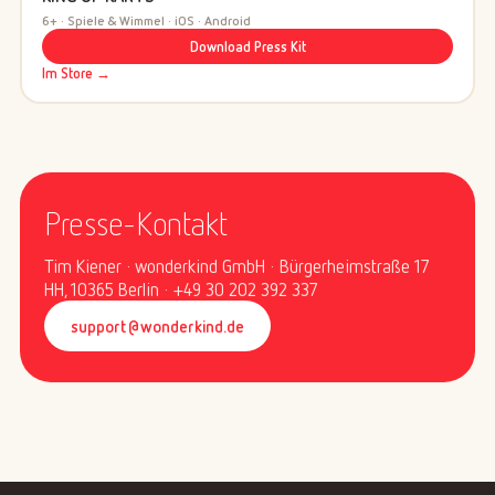
6+ · Spiele & Wimmel · iOS · Android
Download Press Kit
Im Store →
Presse-Kontakt
Tim Kiener · wonderkind GmbH · Bürgerheimstraße 17
HH, 10365 Berlin · +49 30 202 392 337
support@wonderkind.de