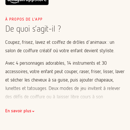
À PROPOS DE L’APP
De quoi s’agit-il ?
Coupez, frisez, lavez et coiffez de drôles d'animaux : un
salon de coiffure créatif où votre enfant devient styliste.
Avec 4 personnages adorables, 14 instruments et 30
accessoires, votre enfant peut couper, raser, friser, lisser, laver
et sécher les cheveux à sa guise, puis ajouter chapeaux,
lunettes et tatouages. Deux modes de jeu invitent à relever
des défis de coiffure ou à laisser libre cours à son
imagination en style libre. Les animaux, joliment animés,
⌄
En savoir plus
font des grimaces rigolotes et se lancent même dans des
chorégraphies dès que la radio s'allume. Un divertissement