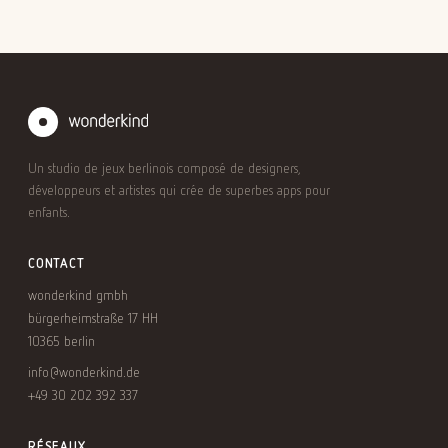
Un studio de jeux berlinois composé de designers,
développeurs et artistes qui crée de superbes apps pour
enfants.
CONTACT
wonderkind gmbh
bürgerheimstraße 17 HH
10365 berlin
info@wonderkind.de
+49 30 202 392 337
RÉSEAUX