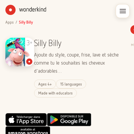
Apps
/
Silly Billy
Silly Billy
M
Ajoute du style, coupe, frise, lave et sèche
comme tu le souhaites les cheveux
d'adorables…
Ages 4+
15 languages
Made with educators