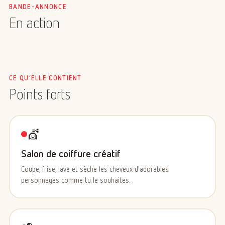
créatif idéal à partager en famille, accessible dès 4 ans.
BANDE-ANNONCE
En action
CE QU’ELLE CONTIENT
Points forts
💇
Salon de coiffure créatif
Coupe, frise, lave et sèche les cheveux d'adorables
personnages comme tu le souhaites.