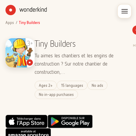
Apps
/
Tiny Builders
Tiny Builders
M
Tu aimes les chantiers et les engins de
construction ? Sur notre chantier de
construction,…
Ages 2+
15 languages
No ads
No in-app purchases