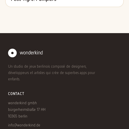
Un studio de jeux berlinois composé de designers,
développeurs et artistes qui crée de superbes apps pour
enfants.
CONTACT
wonderkind gmbh
bürgerheimstraße 17 HH
10365 berlin
info@wonderkind.de