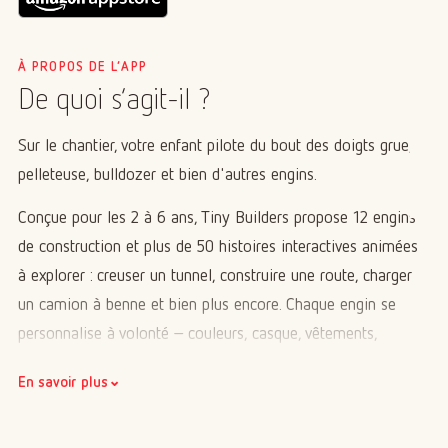
À PROPOS DE L’APP
De quoi s’agit-il ?
Sur le chantier, votre enfant pilote du bout des doigts grue,
pelleteuse, bulldozer et bien d'autres engins.
Conçue pour les 2 à 6 ans, Tiny Builders propose 12 engins
de construction et plus de 50 histoires interactives animées
à explorer : creuser un tunnel, construire une route, charger
un camion à benne et bien plus encore. Chaque engin se
personnalise à volonté – couleurs, casque, vêtements,
coiffure – pour des dizaines de milliers de variations
⌄
En savoir plus
possibles. Disponible en 15 langues, l'app est sans publicité
et sans achats intégrés, pour jouer en toute sérénité.