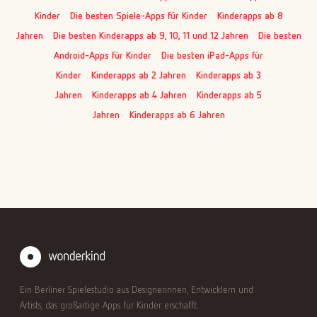
Kinder
Die besten Spiele-Apps für Kinder
Kinderapps ab 8
Jahren
Die besten Kinderapps ab 9, 10, 11 und 12 Jahren
Die besten
Android-Apps für Kinder
Die besten iPad-Apps für
Kinder
Kinderapps ab 2 Jahren
Kinderapps ab 3
Jahren
Kinderapps ab 4 Jahren
Kinderapps ab 5
Jahren
Kinderapps ab 6 Jahren
Ein Berliner Spielestudio aus Designerinnen, Entwicklern und
Artists, das großartige Apps für Kinder erschafft.