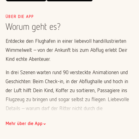
ÜBER DIE APP
Worum geht es?
Entdecke den Flughafen in einer liebevoll handillustrierten
Wimmelwelt – von der Ankunft bis zum Abflug erlebt Dein
Kind echte Abenteuer.
In drei Szenen warten rund 90 versteckte Animationen und
Geschichten: Beim Check-in, in der Abflughalle und hoch in
der Luft hilft Dein Kind, Koffer zu sortieren, Passagiere ins
Flugzeug zu bringen und sogar selbst zu fliegen. Liebevolle
Details – warum darf der Ritter nicht durch die
Sicherheitskontrolle? – sorgen für Spaß bei Kindern ab 3
⌄
Mehr über die App
Jahren, und auch Eltern entdecken immer wieder Neues. Die
App ist in 15 Sprachen verfügbar, komplett werbefrei und