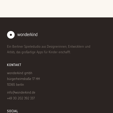
Ein Berliner Spielestudio aus Designerinnen, Entwicklern und
Artists, das großartige Apps für Kinder erschafft.
KONTAKT
wonderkind gmbh
bürgerheimstraße 17 HH
10365 berlin
info@wonderkind.de
+49 30 202 392 337
SOCIAL