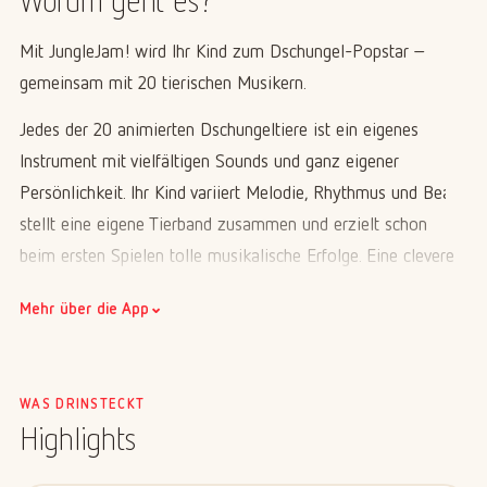
Worum geht es?
Mit JungleJam! wird Ihr Kind zum Dschungel-Popstar –
gemeinsam mit 20 tierischen Musikern.
Jedes der 20 animierten Dschungeltiere ist ein eigenes
Instrument mit vielfältigen Sounds und ganz eigener
Persönlichkeit. Ihr Kind variiert Melodie, Rhythmus und Beat,
stellt eine eigene Tierband zusammen und erzielt schon
beim ersten Spielen tolle musikalische Erfolge. Eine clevere
Technik im Hintergrund sorgt dafür, dass es immer gut klingt
⌄
Mehr über die App
– ganz egal, was gespielt wird. So entstehen aus freien
Kombinationen nahezu endlose Klangerlebnisse für Kinder ab
4 Jahren.
WAS DRINSTECKT
Highlights