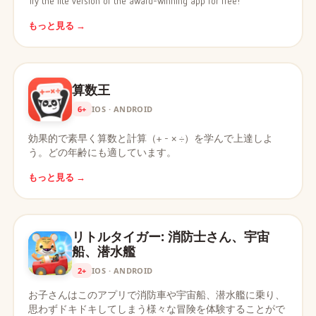
Try the lite version of the award-winning app for free!
もっと見る →
算数王
6+
IOS · ANDROID
効果的で素早く算数と計算（+ - × ÷）を学んで上達しよ
う。どの年齢にも適しています。
もっと見る →
リトルタイガー: 消防士さん、宇宙
船、潜水艦
2+
IOS · ANDROID
お子さんはこのアプリで消防車や宇宙船、潜水艦に乗り、
思わずドキドキしてしまう様々な冒険を体験することがで