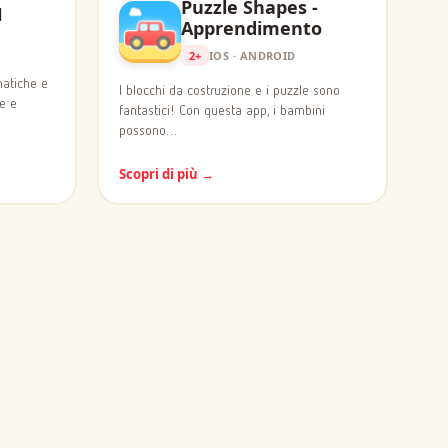
Puzzle Shapes -
H
Apprendimento
2+
IOS · ANDROID
matiche e
I blocchi da costruzione e i puzzle sono
le e
fantastici! Con questa app, i bambini
possono…
Scopri di più →