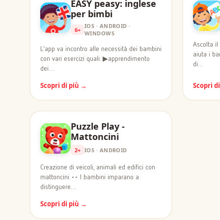
EASY peasy: inglese
per bimbi
IOS · ANDROID ·
6+
WINDOWS
Ascolta il
L'app va incontro alle necessità dei bambini
aiuta i ba
con vari esercizi quali: ▶apprendimento
di…
dei…
Scopri di più →
Scopri d
Puzzle Play -
Mattoncini
2+
IOS · ANDROID
Creazione di veicoli, animali ed edifici con
mattoncini •• I bambini imparano a
distinguere…
Scopri di più →