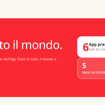
to il mondo.
6
App pre
APP OF TH
e dell’App Store di tutto il mondo e
5
PAESI IN EVID