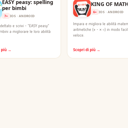
EASY peasy: spelling
KING OF MAT
per bimbi
6+
IOS · ANDROID
7+
IOS · ANDROID
Impara e migliora le abilità mate
 dettato e scrivi - "EASY peasy"
aritmetiche (+ - × ÷) in modo faci
mbini a migliorare le loro abilità
veloce.
i più →
Scopri di più →