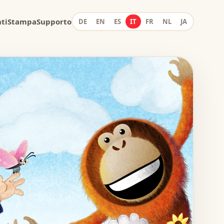
ti
Stampa
Supporto
DE
EN
ES
IT
FR
NL
JA