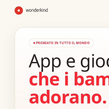
★
PREMIATO IN TUTTO IL MONDO
App e gio
che i ba
adorano.