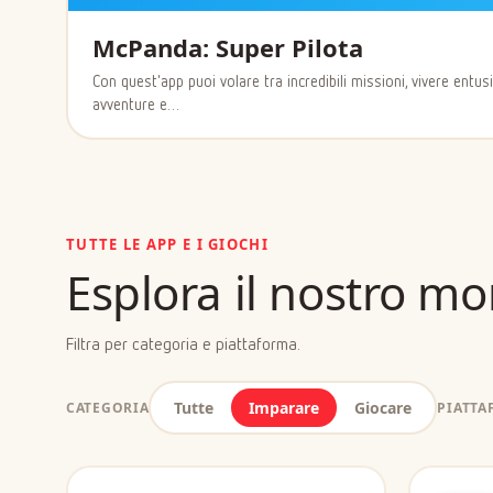
McPanda: Super Pilota
Con quest'app puoi volare tra incredibili missioni, vivere entu
avventure e…
TUTTE LE APP E I GIOCHI
Esplora il nostro m
Filtra per categoria e piattaforma.
Tutte
Imparare
Giocare
CATEGORIA
PIATT