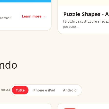
Puzzle Shapes -
Learn more →
siasmanti
I blocchi da costruzione e i puz
possono…
ondo
Tutte
iPhone e iPad
Android
AFORMA