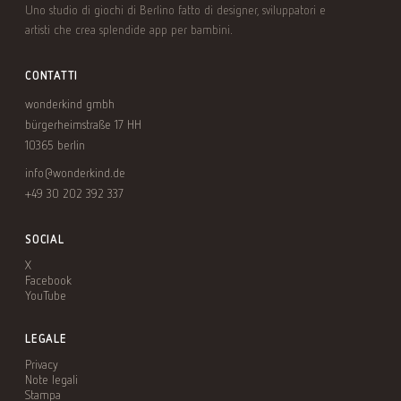
Uno studio di giochi di Berlino fatto di designer, sviluppatori e
artisti che crea splendide app per bambini.
CONTATTI
wonderkind gmbh
bürgerheimstraße 17 HH
10365 berlin
info@wonderkind.de
+49 30 202 392 337
SOCIAL
X
Facebook
YouTube
LEGALE
Privacy
Note legali
Stampa