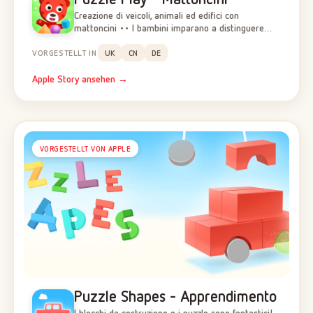
Creazione di veicoli, animali ed edifici con
mattoncini •• I bambini imparano a distinguere…
VORGESTELLT IN
UK
CN
DE
Apple Story ansehen →
VORGESTELLT VON APPLE
Puzzle Shapes - Apprendimento
I blocchi da costruzione e i puzzle sono fantastici!