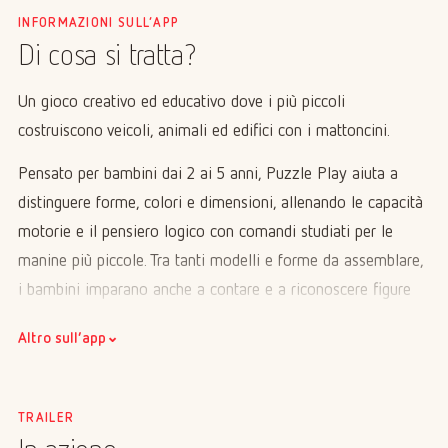
INFORMAZIONI SULL’APP
Di cosa si tratta?
Un gioco creativo ed educativo dove i più piccoli
costruiscono veicoli, animali ed edifici con i mattoncini.
Pensato per bambini dai 2 ai 5 anni, Puzzle Play aiuta a
distinguere forme, colori e dimensioni, allenando le capacità
motorie e il pensiero logico con comandi studiati per le
manine più piccole. Tra tanti modelli e forme da assemblare,
i bambini imparano anche a contare e a riconoscere figure
2D e 3D, il tutto in modo semplice e divertente. Senza
⌄
Altro sull’app
pubblicità, senza testi né pop-up, l'app offre una navigazione
facile e intuitiva: solo gioco e apprendimento.
TRAILER