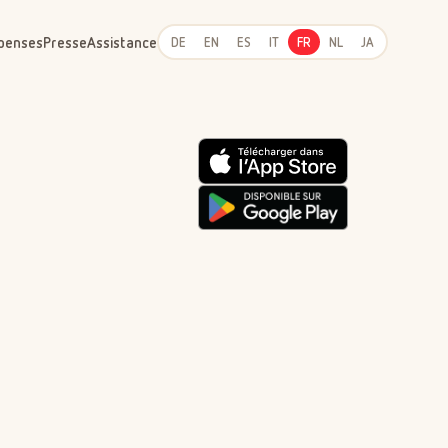
penses
Presse
Assistance
DE
EN
ES
IT
FR
NL
JA