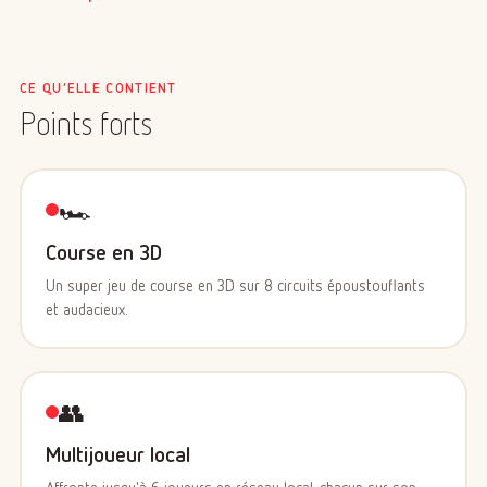
pour tous. Le mode multijoueur en local permet de jouer
jusqu'à 6 en écran partagé ou chacun sur son appareil,
manettes prises en charge pour une vraie ambiance console.
CE QU’ELLE CONTIENT
Points forts
🏎️
Course en 3D
Un super jeu de course en 3D sur 8 circuits époustouflants
et audacieux.
👥
Multijoueur local
Affronte jusqu'à 6 joueurs en réseau local, chacun sur son