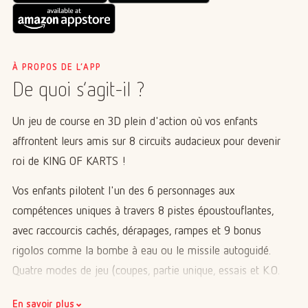
À PROPOS DE L’APP
De quoi s’agit-il ?
Un jeu de course en 3D plein d'action où vos enfants
affrontent leurs amis sur 8 circuits audacieux pour devenir le
roi de KING OF KARTS !
Vos enfants pilotent l'un des 6 personnages aux
compétences uniques à travers 8 pistes époustouflantes,
avec raccourcis cachés, dérapages, rampes et 9 bonus
rigolos comme la bombe à eau ou le missile autoguidé.
Quatre modes de jeu (coupes, partie unique, essais et K.O.
Match) et quatre niveaux de difficulté offrent un défi évolutif
⌄
En savoir plus