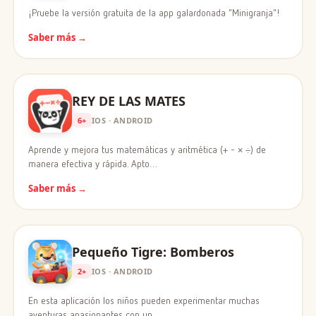
¡Pruebe la versión gratuita de la app galardonada "Minigranja"!
Saber más →
REY DE LAS MATES
6+
IOS · ANDROID
Aprende y mejora tus matemáticas y aritmética (+ - × ÷) de
manera efectiva y rápida. Apto…
Saber más →
Pequeño Tigre: Bomberos
2+
IOS · ANDROID
En esta aplicación los niños pueden experimentar muchas
aventuras apasionantes con un…