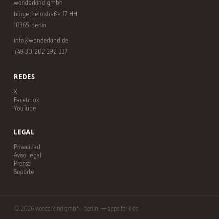
wonderkind gmbh
bürgerheimstraße 17 HH
10365 berlin
info@wonderkind.de
+49 30 202 392 337
REDES
X
Facebook
YouTube
LEGAL
Privacidad
Aviso legal
Prensa
Soporte
© 2026 wonderkind gmbh · berlin — apps for kids